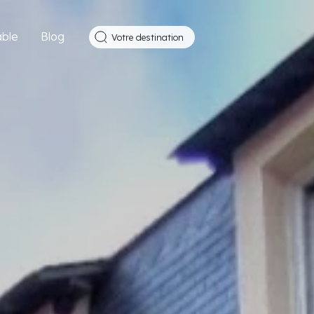
ble
Blog
Votre destination