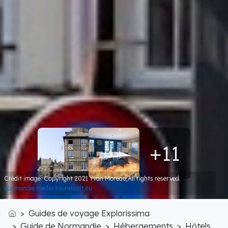
+11
Crédit image: Copyright 2021 Yvan Moreau,All rights reserved.
normandie.media.tourinsoft.eu
Guides de voyage Explorissima
Accueil
Guide de Normandie
Hébergements
Hôtels