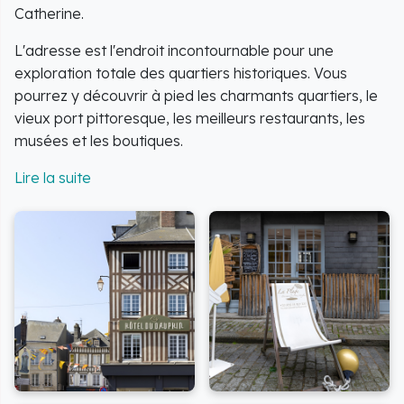
Catherine.
L'adresse est l'endroit incontournable pour une
exploration totale des quartiers historiques. Vous
pourrez y découvrir à pied les charmants quartiers, le
vieux port pittoresque, les meilleurs restaurants, les
musées et les boutiques.
L'établissement, riche d'une histoire séculaire, est
installé dans trois maisons datant du 12ème siècle,
s’inscrivant ainsi pleinement dans l’histoire honfleuraise
et le charme du Moyen Âge.
L'hôtel propose une variété d'hébergements pour
répondre à tous les besoins. Des chambres doubles ou
triples, des appartements et une maison sont
disponibles pour accueillir dans les meilleures
conditions toute escapade, qu'elle soit romantique,
familiale ou entre amis en Normandie.