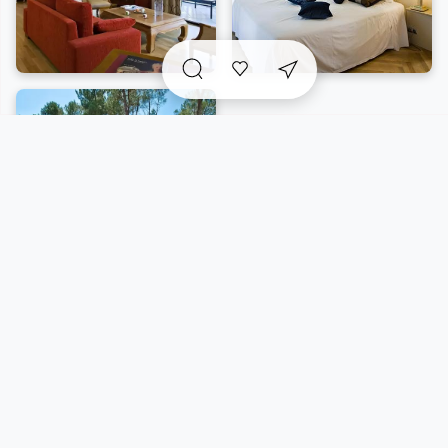
A voir sur place et
incontournables
à proximité
Vue carte
5/38 résultats