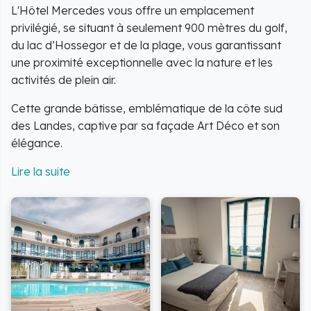
L'Hôtel Mercedes vous offre un emplacement
privilégié, se situant à seulement 900 mètres du golf,
du lac d’Hossegor et de la plage, vous garantissant
une proximité exceptionnelle avec la nature et les
activités de plein air.
Cette grande bâtisse, emblématique de la côte sud
des Landes, captive par sa façade Art Déco et son
élégance.
L'établissement a été récemment rénové pour vous
offrir un confort moderne et des installations de
qualité.
Options d'hébergement :
L'hôtel propose 54
chambres et appartements rénovés et climatisés.
Côté Lac :
37 chambres confortables (pour 1 à 2
personnes) ainsi que des appartements familiaux
(3 à 5 personnes) équipés de cuisinettes.