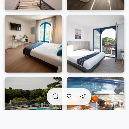
Côté Dune :
17 nouvelles chambres spacieuses,
parfaites pour les doubles ou les twins, avec une
magnifique vue sur les pins.
Bien-être :
Vous pourrez vous réfugier au bord de
la piscine chauffée, à l’abri des regards, ou
savourer un cocktail dans les récents bars et
salons lounge.
Accueil des animaux :
Toutes les clés sont « pet
friendly », accueillant vos animaux domestiques.
Commodités :
Un parking souterrain sécurisé de
23 places est à votre disposition.
Événements :
Une nouvelle salle de séminaires
avec terrasse permet d'organiser tout événement
professionnel.