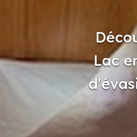
Décou
Lac e
d'évas