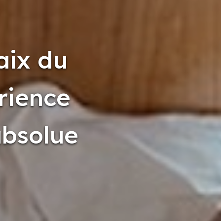
aix du
rience
absolue