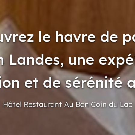
vrez le havre de p
n Landes, une expé
ion et de sérénité 
Hôtel
Restaurant
Au Bon Coin
du Lac