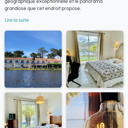
géographique exceptionnelle et le panorama
grandiose que cet endroit propose.
Réserver un séjour à l’Hôtel Restaurant La Caravelle
est l’assurance de disposer d’une chambre avec une
vue imprenable sur le lac et de profiter de la quiétude
absolue des lieux.
Le restaurant de l’établissement vous propose une
cuisine du terroir landaise de haute qualité, que vous
pourrez déguster sous sa véranda, profitant d’une vue
panoramique directement sur le lac. C'est une
invitation à la détente et à la gourmandise.