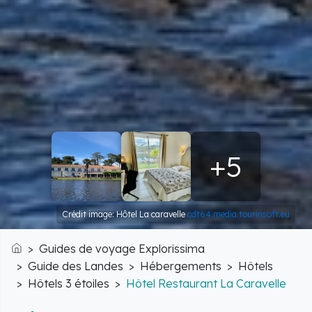
+5
Crédit image: Hôtel La caravelle
cdt64.media.tourinsoft.eu
Guides de voyage Explorissima
Accueil
Guide des Landes
Hébergements
Hôtels
Hôtels 3 étoiles
Hôtel Restaurant La Caravelle