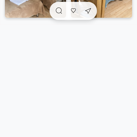
A voir sur place et
incontournables
à proximité
Vue carte
5/46 résultats