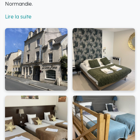
Normandie.
L'Hôtel Saint-Patrice allie parfaitement le charme
historique de la ville à une architecture
entièrement
rénovée dans un style contemporain
, vous offrant
un cadre élégant et moderne.
Profitez d'un emplacement privilégié pour explorer les
richesses de la région et vivre une expérience
mémorable au cœur de la Normandie.