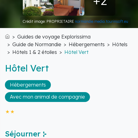
+2
Crédit image: PROPRIETAIRE
normandie.media.tourinsoft.eu
Guides de voyage Explorissima
Accueil
Guide de Normandie
Hébergements
Hôtels
Hôtels 1 & 2 étoiles
Hôtel Vert
Hôtel Vert
Hébergements
Avec mon animal de compagnie
Séjourner