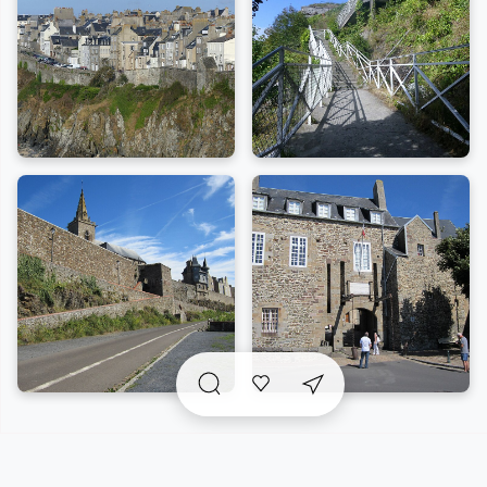
Aujourd’hui, elle allie patrimoine militaire, architecture
ancienne et ambiance artistique, avec des galeries
d’art, des librairies et des hôtels particuliers
Égarez-vous le temps d’une visite dans les ruelles
pavées de la vieille ville, à coup sûr des panoramas à
couper le souffle s’offriront à vous !
Arpentez les remparts, sillonnez le parvis de l’Église
Notre-Dame du Cap Lihou et découvrez l’Histoire de
la Haute Ville de Granville.
A voir sur place et