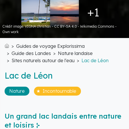
+1
Crédit image: VIGNA christian - CC BY-SA 4.0 - Wikimedia Commons -
Own work
Guides de voyage Explorissima
Accueil
Guide des Landes
Nature landaise
Sites naturels autour de l'eau
Lac de Léon
Lac de Léon
Nature
Incontournable
Un grand lac landais entre nature
et loisirs