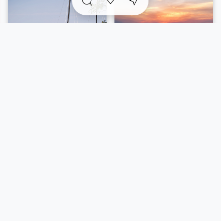
l'étang couvrait encore près de 7 km², contre 3,4 km²
(340 hectares) aujourd'hui. Cette perte de plus de la
moitié de sa surface s'explique par l'envasement
progressif du plan d'eau et par l'avancée lente mais
continue des « marais flottants », des formations
végétales qui grignotent l'espace aquatique au fil des
décennies.
Une biodiversité protégée aux portes de
l'Amazonie landaise
La partie ouest de l'étang est intégrée à la Réserve
Naturelle Nationale du Courant d'Huchet, surnommée
« l'Amazonie landaise ». On y trouve une mosaïque
d'habitats - landes humides, prairies humides,
tourbières, roselières et environ 20 hectares d'herbiers
aquatiques - qui abritent une faune remarquable :
loutres, visons d'Europe, hérons cendrés et cistudes
Le supplément d’âme