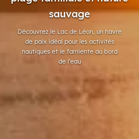
sauvage
Découvrez
le Lac de Léon,
un havre
de paix
idéal
pour
les activités
nautiques
et le farniente
au bord
de l’eau