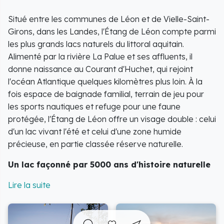
Situé entre les communes de Léon et de Vielle-Saint-
Girons, dans les Landes, l'Étang de Léon compte parmi
les plus grands lacs naturels du littoral aquitain.
Alimenté par la rivière La Palue et ses affluents, il
donne naissance au Courant d'Huchet, qui rejoint
l'océan Atlantique quelques kilomètres plus loin. À la
fois espace de baignade familial, terrain de jeu pour
les sports nautiques et refuge pour une faune
protégée, l'Étang de Léon offre un visage double : celui
d'un lac vivant l'été et celui d'une zone humide
précieuse, en partie classée réserve naturelle.
Un lac façonné par 5000 ans d'histoire naturelle
La formation de l'étang remonte à environ 5000 ans,
née du blocage et de l'accumulation des eaux
continentales derrière le cordon dunaire littoral. Sa
superficie a pourtant beaucoup varié : au XIXe siècle,