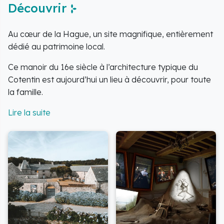
Découvrir
Au cœur de la Hague, un site magnifique, entièrement
dédié au patrimoine local.
Ce manoir du 16e siècle à l’architecture typique du
Cotentin est aujourd’hui un lieu à découvrir, pour toute
la famille.
Vivez une expérience unique avec "Un trésor au bout
du monde", parcours-spectacle immersif pour
découvrir l’histoire de la Hague et de ses habitants, en
cinq décors animés (durée : 1h).
Sur place également : des expositions temporaires en
accès libre dans le bâtiment ou en pleine nature, des
ateliers pour tous (travail du cuir, vannerie, poterie…),
une médiathèque spécialisée, une boutique, un hôtel-
restaurant, des promenades et randonnées...