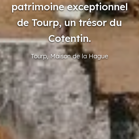
patrimoine exceptionnel
de Tourp, un trésor du
Cotentin.
Tourp,
Maison
de la Hague