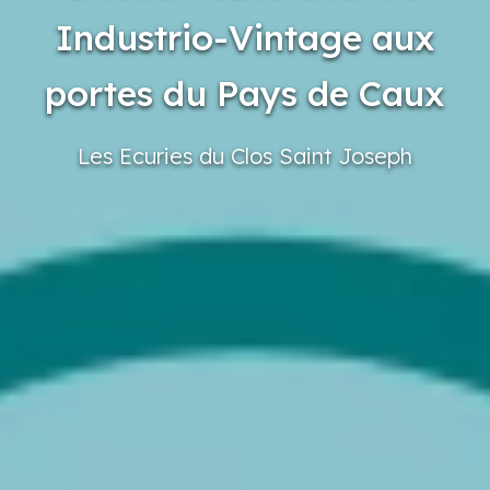
Industrio-Vintage aux
portes du Pays de Caux
Les Ecuries
du Clos
Saint
Joseph