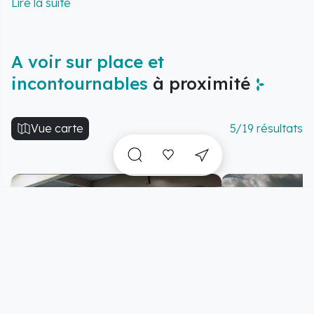
L'intérieur est pensé pour votre bien-être : le rez-de-
chaussée rassemble salle/salon, cuisine et salle de
bain (PMR). L'accès à l'étage, par un escalier en
colimaçon, dessert une suite parentale ainsi qu'une
A voir sur place et
deuxième chambre avec lits jumeaux. Un canapé-lit
incontournables
à proximité
aménagé dans le salon vous offre un espace
supplémentaire, idéal pour vos moments de repos.
Vue carte
5/19 résultats
L'espace extérieur est entièrement dédié à la détente
: un jardin avec une terrasse de 25m² vous attend. Sur
2 hectares d'espaces verts, vous aurez l'espace
nécessaire pour vous ressourcer. L'expérience est
complétée par la présence de vos compagnons
animaux : Hans, le cheval, Balthazar l'âne, Marquise la
Border Collie et Chouquette la chatte, qui vous
accompagneront dans vos loisirs.
Les équipements sont pensés pour le plaisir de toute la
famille : l'accès à une
piscine chauffée
est disponible