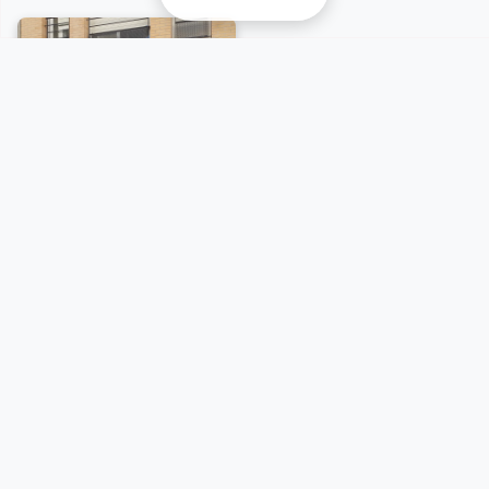
et à la demi-journée, permettant une exploration libre
et personnalisée des paysages environnants.
Pour réserver votre excursion, un chèque de caution
vous sera demandé. Les informations de contact sont
disponibles auprès du bureau d'information touristique
de Lion Sur Mer (32 Rue Edmond Bellin, 14780 LION-
SUR-MER).
A voir sur place et
incontournables
à proximité
Vue carte
5/38 résultats