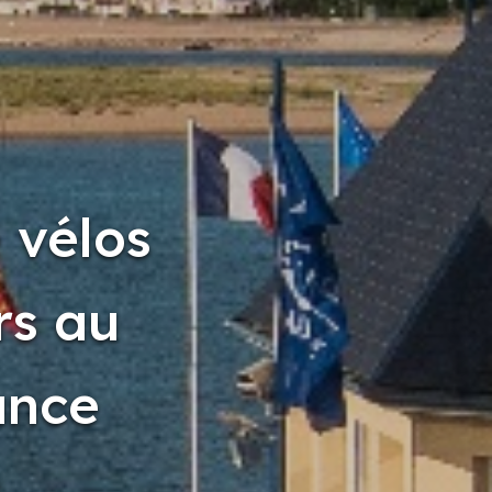
 vélos
rs au
ance
e