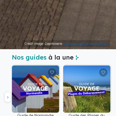
Crédit image: Capitainerie
normandie.media.tourinsoft.eu
Nos guides
à la une
Guide de Normandie
Guide des Plages du