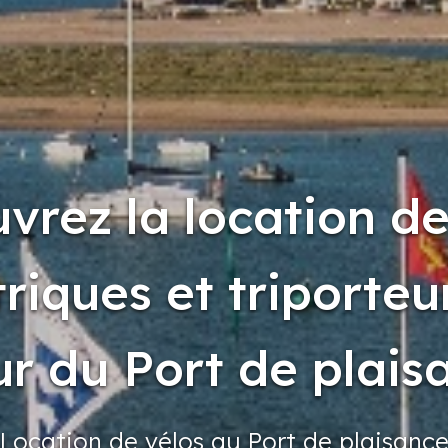
vrez la location de
triques et triporteu
r du Port de plais
Location
de vélos
au Port
de plaisanc