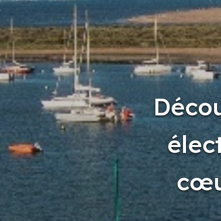
Décou
élec
cœu