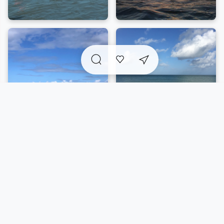
A voir sur place et
incontournables
à proximité
Vue carte
5/62 résultats