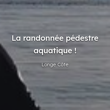
La randonnée pédestre
aquatique !
Longe
Côte