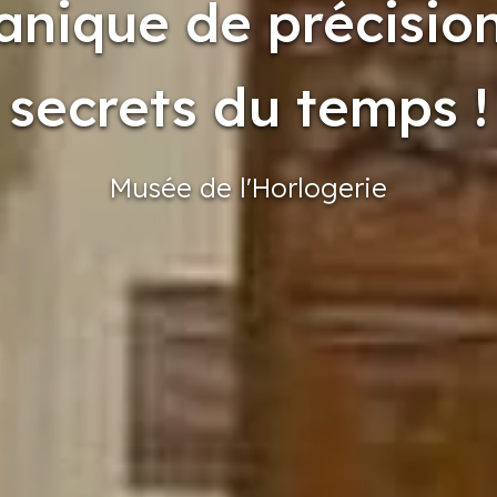
anique de précision
secrets du temps !
Musée
de l'Horlogerie