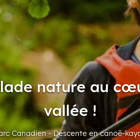
lade nature au cœu
vallée !
arc
Canadien
- Descente
en canoë-kay