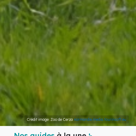
Crédit image: Zoo de Cerza
normandie.media.tourinsoft.eu
Nos guides
à la une