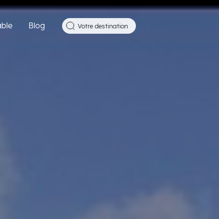
ble
Blog
Votre destination