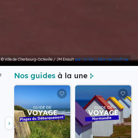
 © Ville de Cherbourg-Octeville / JM Enault
normandie.media.tourinsoft.eu
Nos guides
à la une
e