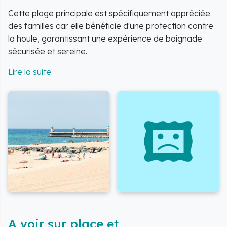
Cette plage principale est spécifiquement appréciée
des familles car elle bénéficie d'une protection contre
la houle, garantissant une expérience de baignade
sécurisée et sereine.
Que vous recherchiez une activité nautique ou
simplement la détente, la plage offre une diversité
d'expériences :
Surf :
Les vagues adaptées aux débutants sont
disponibles, et des écoles comme Ted surf school
proposent des formations spécialisées, y compris
des programmes
Handi Surf
.
Sécurité :
La plage est surveillée quotidiennement
et les eaux de baignade sont contrôlées en été.
Des équipements comme les 3 bouées
Handiplage facilitent l'accès pour les PMR.
Commodités :
De nombreuses commodités sont
A voir sur place et