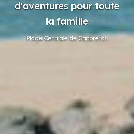
d'aventures pour toute
la famille
Plage
Centrale
de Capbreton