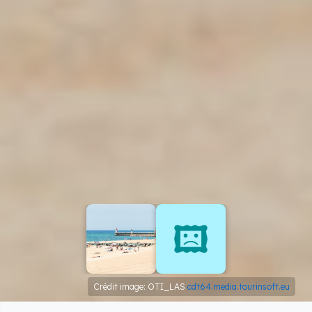
Crédit image: OTI_LAS
cdt64.media.tourinsoft.eu