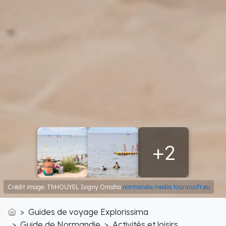
+2
Crédit image: ThHOUYEL Isigny Omaha
normandie.media.tourinsoft.eu
Guides de voyage Explorissima
Accueil
Guide de Normandie
Activités et loisirs