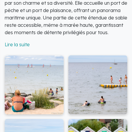
par son charme et sa diversité. Elle accueille un port de
pêche et un port de plaisance, offrant un panorama
maritime unique. Une partie de cette étendue de sable
reste accessible, même à marée haute, garantissant
des moments de détente privilégiés pour tous.
Ce lieu est également un véritable paradis pour les
amateurs de la mer et de la pêche. Il s'agit d'un super
spot pour la pêche à pied, une activité parfaite pour
occuper les enfants et créer des souvenirs
inoubliables. La spécialité de cette région est la pêche
au "bouquet", une grosse crevette grise très
appréciée.
Pratiques et Sécurité
Des parkings sont disponibles à proximité de la
plage, facilitant votre accès.
Pendant les mois de juillet et août, la surveillance
est assurée par les Sauveteurs en Mer, présents 7