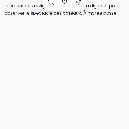
promenades revigorantes le long de la digue et pour
observer le spectacle des bateaux. À marée basse,
l'estran immense devient un superbe terrain
d'exploration pour les marcheurs et les pêcheurs à
pied.
. Cheminement goudronné menant au poste de
secours et à la promenade. Accès à l’eau par plan
incliné avec accompagnement. 1 fauteuil Hippocampe
disponible au poste de secours. En mai, cette plage se
transforme en hippodrome éphémère et accueille des
courses hippiques de trot. Les chiens sont autorisés du
01/09 au 30/06.