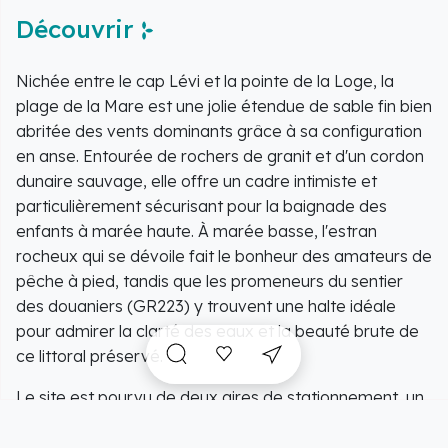
Découvrir
Nichée entre le cap Lévi et la pointe de la Loge, la
plage de la Mare est une jolie étendue de sable fin bien
abritée des vents dominants grâce à sa configuration
en anse. Entourée de rochers de granit et d'un cordon
dunaire sauvage, elle offre un cadre intimiste et
particulièrement sécurisant pour la baignade des
enfants à marée haute. À marée basse, l'estran
rocheux qui se dévoile fait le bonheur des amateurs de
pêche à pied, tandis que les promeneurs du sentier
des douaniers (GR223) y trouvent une halte idéale
pour admirer la clarté des eaux et la beauté brute de
ce littoral préservé.
Le site est pourvu de deux aires de stationnement, un
pour les véhicules motorisés (dont 3 places prioritaires
pour personnes à mobilité réduite) et un spécifique