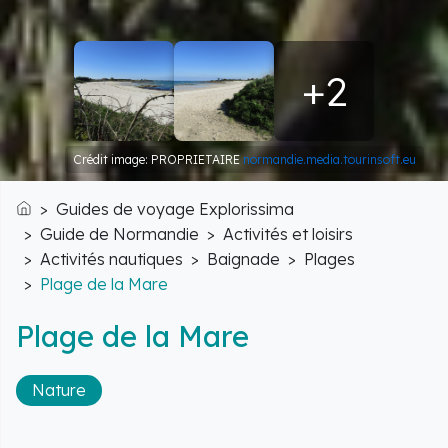
+2
Crédit image: PROPRIETAIRE
normandie.media.tourinsoft.eu
Guides de voyage Explorissima
Accueil
Guide de Normandie
Activités et loisirs
Activités nautiques
Baignade
Plages
Plage de la Mare
Plage de la Mare
Nature