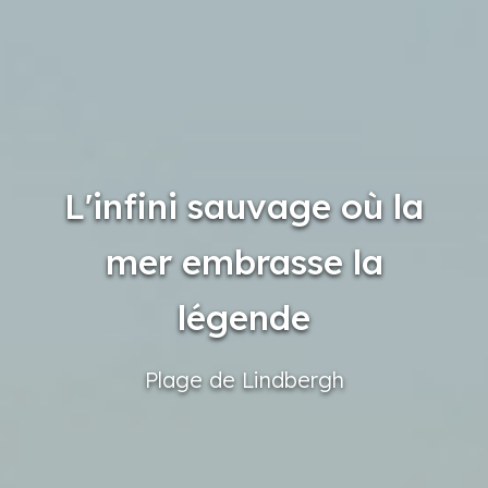
L'infini sauvage où la
mer embrasse la
légende
Plage
de Lindbergh