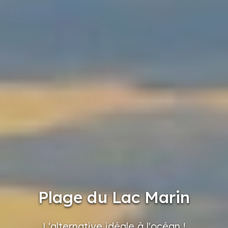
Plage du Lac Marin
L'alternative
idéale
à l'océan
!