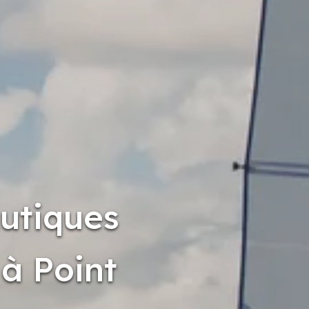
autiques
 à Point