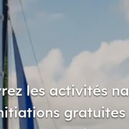
ez les activités n
initiations gratuites