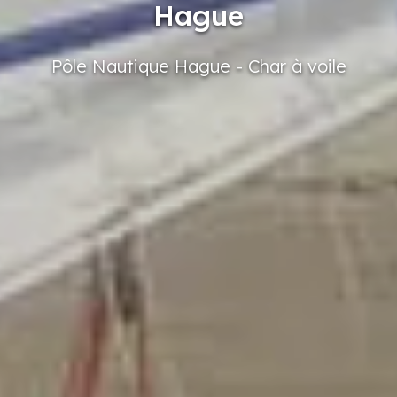
Hague
Pôle
Nautique
Hague
- Char
à voile