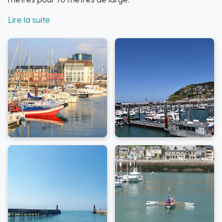
Ce lieu pittoresque est stratégiquement positionné au
fond de la vallée de la Valmont et bénéficie d'une
protection naturelle assurée par le cap Fagnet, le
protégeant efficacement des vents du nord.
Le Port de Fécamp est un espace dynamique, au
cœur de la ville, offrant un accès direct aux
commerces, aux activités touristiques et au
patrimoine culturel.
Pour les amateurs de voile et de navigation, le port
met à disposition
680 places sur pontons
, dont 75
spécialement dédiées aux visiteurs en avant-port. De
plus, des professionnels du nautisme sont présents sur
place pour assurer les réparations et l'acastillage
nécessaire.
Ce domaine bénéficie du prestigieux
Label européen