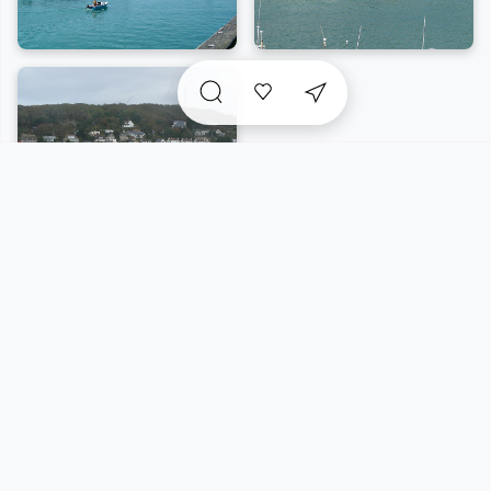
Pavillon Bleu
, attestant de son engagement envers
des standards élevés.
A voir sur place et
incontournables
à proximité
Vue carte
5/31 résultats