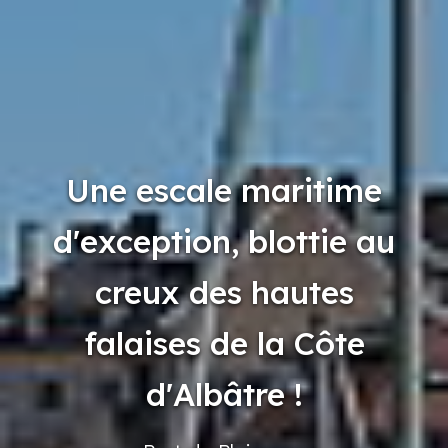
Une escale maritime
d'exception, blottie au
creux des hautes
falaises de la Côte
d'Albâtre !