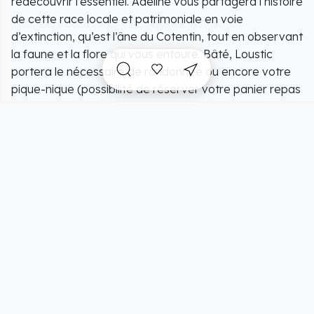
redécouvrir l’essentiel. Adeline vous partagera l’histoire
de cette race locale et patrimoniale en voie
d’extinction, qu’est l’âne du Cotentin, tout en observant
la faune et la flore qui vous entoure. Bâté, Loustic
portera le nécessaire de randonnée ou encore votre
pique-nique (possibilité de réserver votre panier repas
à base de produits locaux). Pendant 2h, une demi-
journée ou plus, n’hésitez pas à contacter Adeline pour
vous concocter une balade personnalisée. Plusieurs
circuits possibles en fonction de la saison, de vos
envies et de vos capacités à la marche à pied. Votre
aventure vous attend, prêtez lui vos pas !