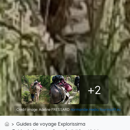
+2
Crédit image: Adeline FRESSARD
normandie.media.tourinsoft.eu
Guides de voyage Explorissima
Accueil