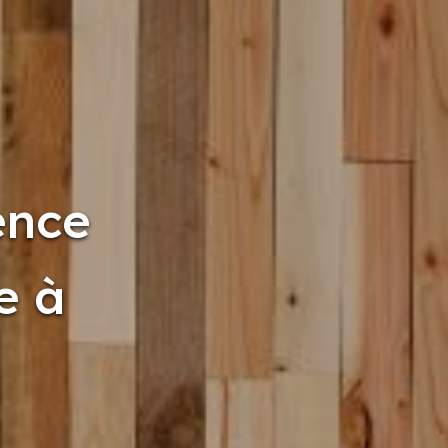
ence
e à