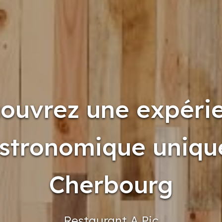
ouvrez une expéri
stronomique uniqu
Cherbourg
Restaurant
A Pic