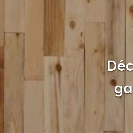
Déc
ga