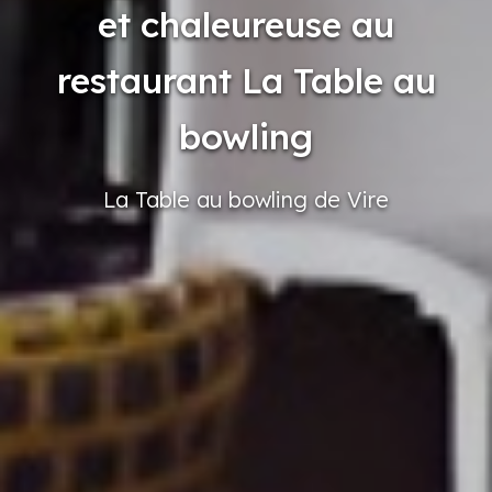
et chaleureuse au
restaurant La Table au
bowling
La Table
au bowling
de Vire