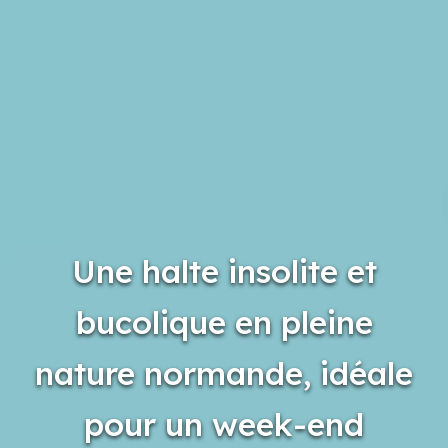
Une halte insolite et
bucolique en pleine
nature normande, idéale
pour un week-end