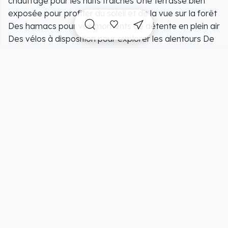
chauffage pour les nuits fraîches Une terrasse bien
exposée pour profiter du soleil et de la vue sur la forêt
Des hamacs pour vos moments de détente en plein air
Des vélos à disposition pour explorer les alentours De
nombreux jeux à l'extérieur pour les enfants et
parents(fléchettes, terrain de boule, foot, basket,
volley, table de ping-pong et des jeux de société pour
petits et grands Venez profiter d’un moment
d’exception été comme hiver dans un cadre bucolique
Au cœur d’un bois de 4000 m², dans lequel il n’est pas
rare de croiser écureuils, lièvres et de nombreux
oiseaux tels les geais
A voir sur place et
incontournables
à proximité