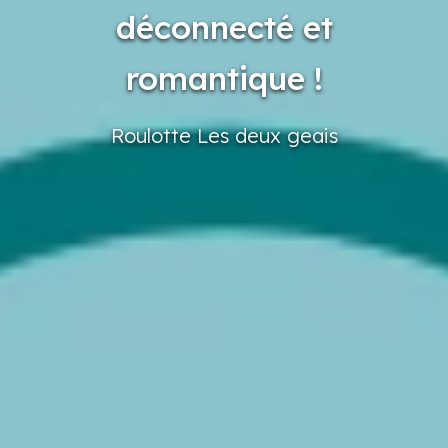
déconnecté et
romantique !
Roulotte
Les deux
geais