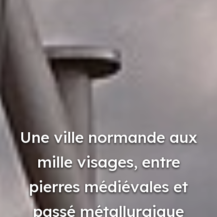
Une ville normande aux
mille visages, entre
pierres médiévales et
passé métallurgique