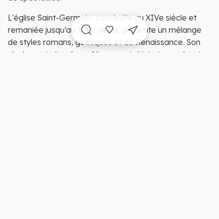
L'église Saint-Germain, construite au XIVe siècle et
remaniée jusqu'au XIXe siècle, présente un mélange
de styles romans, gothiques et de Renaissance. Son
clocher est classé aux Monuments historiques depuis
1846.
Le patrimoine civil comprend également la chapelle
Saint-Denis d'Herponcey, le Petit Château, et le
château de l'Écureuil (XVe siècle).
Grâce à la pierre métallique de son sous-sol, Rugles
fut un centre majeur de l'industrie des épingles,
aiguilles et clous du XIe au XIXe siècle. La ville doit sa
renommée à la « Pointe de Paris », un clou très solide
utilisé pour les charpentes de bateaux. Rugles offre
plusieurs atouts pour les visiteurs et les résidents :
Sa piscine biologique est le premier bassin sans chlore