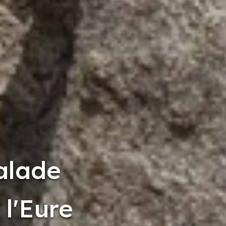
alade
l'Eure