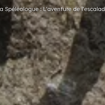
a Spéléologue
: L'aventure
de l'escala