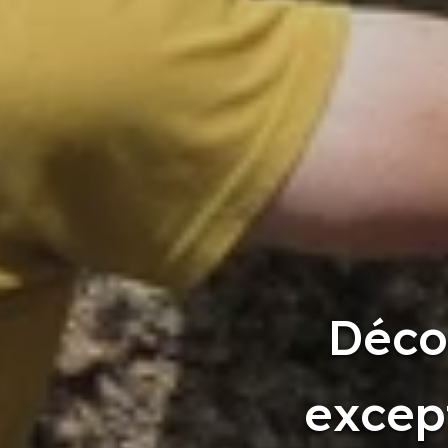
Déco
excep