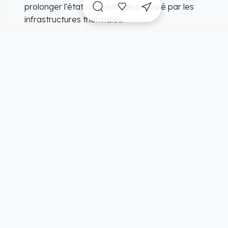
prolonger l'état de plénitude procuré par les
infrastructures thermales.
A voir sur place et
incontournables
à proximité
Vue carte
5/48 résultats