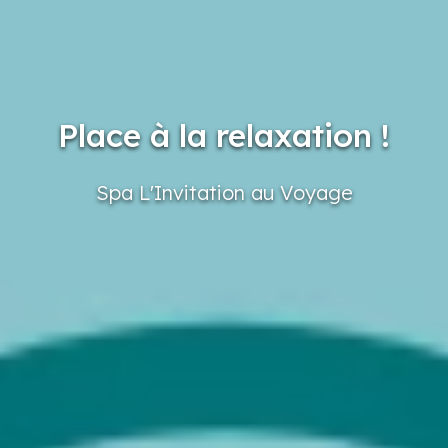
Place à la relaxation !
Spa L'Invitation
au Voyage