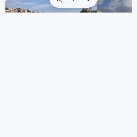
De plus, une offre sportive complète s'ajoute, avec
des activités wellness coachées disponibles sur la
plage ou en studio.
Que vous soyez hébergés aux Cures Marines Hôtel &
Spa Trouville MGallery Collection ou en villégiature sur
la Côte Fleurie, vous avez la possibilité de vous
abandonner à des mains expertes dans une véritable
Maison de bien-être.
Le Trait d’Union
Casino Barrière