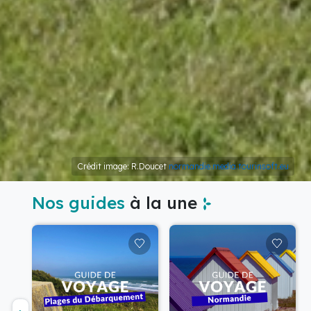
Crédit image: R.Doucet
normandie.media.tourinsoft.eu
Nos guides
à la une