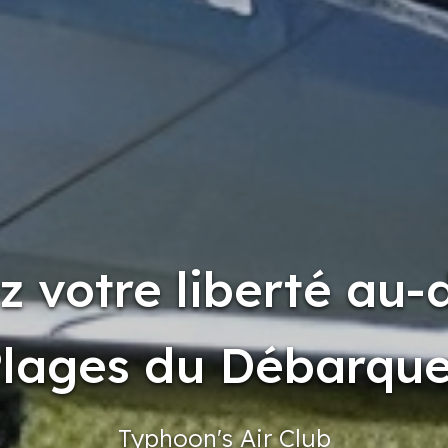
ez votre liberté au-
Plages du Débarqu
Typhoon's
Air Club