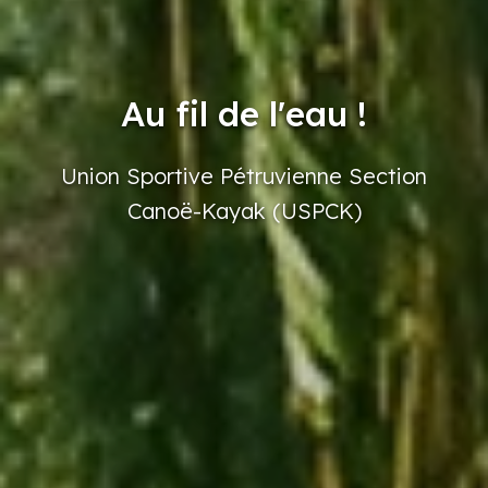
Au fil de l'eau !
Union
Sportive
Pétruvienne
Section
Canoë-Kayak
(USPCK)