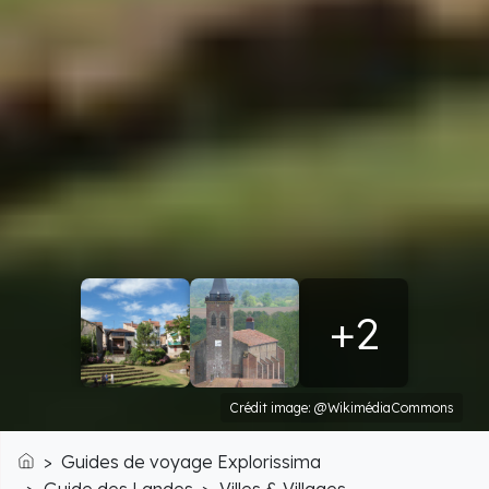
+2
Crédit image: @WikimédiaCommons
Guides de voyage Explorissima
Accueil
Guide des Landes
Villes & Villages