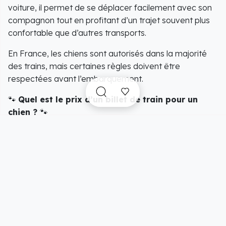
voiture, il permet de se déplacer facilement avec son
compagnon tout en profitant d’un trajet souvent plus
confortable que d’autres transports.
En France, les chiens sont autorisés dans la majorité
des trains, mais certaines règles doivent être
respectées avant l’embarquement.
🐾
Quel est le prix d’un billet de train pour un
chien ?
🐾
Comme dans tous les moyens de transports en
commun, le prix du billet de train pour un chien dépend
principalement de sa taille.
Petit chien (moins de 6 kg)
: environ
7 €
par
trajet s’il voyage dans un sac ou une caisse de
transport adaptée.
Chien de plus de 6 kg
: tarif correspondant pour