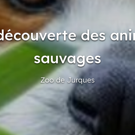
 découverte des an
sauvages
Zoo de Jurques