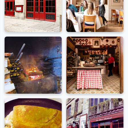
renommée de l'auberge reste sa fameuse omelette
soufflée, préparée selon la recette originale depuis
plus d'un siècle. Le secret réside dans la simplicité : des
œufs frais battus avec un généreux morceau de
beurre, cuits dans une
poêle en cuivre
sur un feu de
bois. La cuisson, maîtrisée par un « tour de main »
spécifique, donne une omelette rosée, baveuse et
légère. Le restaurant propose également une cuisine
traditionnelle normande mettant en valeur les produits
locaux comme les prés-salés et les produits de la mer.
Découvrez notre
article dédié à l'omelette de la Mère
Poulard
ci-dessous.