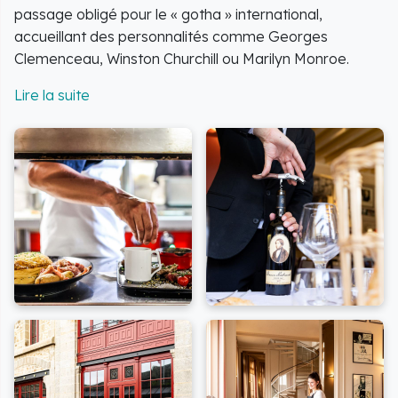
passage obligé pour le « gotha » international,
accueillant des personnalités comme Georges
Clemenceau, Winston Churchill ou Marilyn Monroe.
Le restaurant et l'hôtel
: l'établissement se distingue
par son architecture typique mêlant granit
apparent, poutres sculptées et cheminées
monumentales, reflétant le style rustique chic des
auberges normandes du XIXe siècle. Inscrit aux
Monuments Historiques, le bâtiment a conservé son
mobilier d'époque et son atmosphère authentique.
L'hôtel moderne s'étend aujourd'hui sur trois maisons
historiques distinctes : l'Auberge historique (le bâtiment
original de 1888), la Maison Rouge (dotée d'un jardin
attenant paisible), l'Ermitage (ou Maison d'Annette) (la
dernière demeure de la célèbre cuisinière).
L'omelette soufflée mythique
: le cœur de la