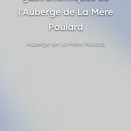
l'Auberge de La Mère
Poulard
Auberge
de La Mère
Poulard