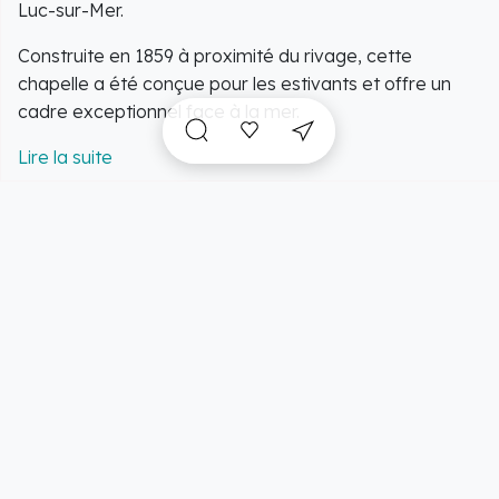
Luc-sur-Mer.
Construite en 1859 à proximité du rivage, cette
chapelle a été conçue pour les estivants et offre un
cadre exceptionnel face à la mer.
La visite est libre, permettant une immersion totale
dans l'atmosphère paisible et contemplative du lieu.
L'intérieur de la chapelle est un véritable écrin
d'artisanat et de splendeur :
Admirez la sculpture en chêne de la Vierge de L.
Luzanovski, témoignant d'un savoir-faire
remarquable.
Contemplez l'autel en pierre de Berchères, une
œuvre magnifique réalisée par Jean Ransart.
Observez la grille en fer forgé de la tribune, une
œuvre du maître J. Briand.
A voir sur place et
Appréciez la lumière filtrée par les vitraux du