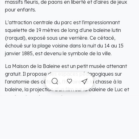
massifs fleuris, de paons en liberté et d'aires de jeux
pour enfants.
L'attraction centrale du parc est l'impressionnant
squelette de 19 mètres de long d'une baleine lutin
(rorqual), exposé sous une verrière. Ce cétacé,
échoué sur la plage voisine dans la nuit du 14 au 15
janvier 1885, est devenu le symbole de la ville.
La Maison de la Baleine est un petit musée attenant
gratuit. Il propose des espaces pédagogiques sur
l'anatomie des cétacés, l'histoire de la chasse à la
baleine, la projection d'un film sur la baleine de Luc et
une boutique de souvenirs.
Le parc est un lieu de détente privilégié avec ses
tables de pique-nique et ses allées propices à la
flânerie.
Pour les enfants, deux parcours d'orientation ludiques