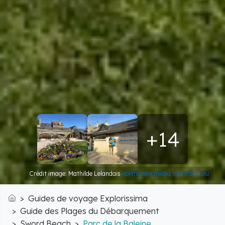
+14
Crédit image: Mathilde Lelandais
normandie.media.tourinsoft.eu
Guides de voyage Explorissima
Accueil
Guide des Plages du Débarquement
Sword Beach
Parc de la Baleine