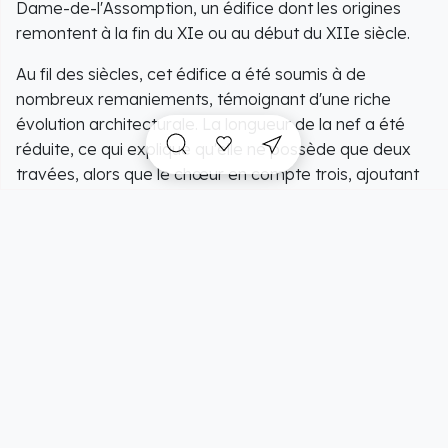
Dame-de-l'Assomption, un édifice dont les origines
remontent à la fin du XIe ou au début du XIIe siècle.
Au fil des siècles, cet édifice a été soumis à de
nombreux remaniements, témoignant d'une riche
évolution architecturale. La longueur de la nef a été
réduite, ce qui explique qu'elle ne possède que deux
travées, alors que le chœur en compte trois, ajoutant
une dimension unique à l'espace.
L'appareillage des murs latéraux révèle une technique
ancienne, l'
opus spicatum
, qui ancre l'édifice dans sa
longue histoire.
L'intérieur de cette église est une véritable galerie
d'art, où l'histoire se mêle à la splendeur des œuvres
artistiques.
Les vitraux de la nef, réalisés en 1939, sont l'œuvre du
maître verrier Georges-Pierre Sagot, originaire de