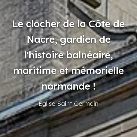
Le clocher de la Côte de
Nacre, gardien de
l'histoire balnéaire,
maritime et mémorielle
normande !
Eglise
Saint
Germain