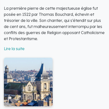
La première pierre de cette majestueuse église fut
posée en 1522 par Thomas Bouchard, échevin et
trésorier de la ville. Son chantier, qui s'étendit sur plus
de cent ans, fut malheureusement interrompu par les
conflits des guerres de Religion opposant Catholicisme
et Protestantisme.
L'Église Saint-Rémy illustre parfaitement la mise en
place du courant de la Contre-Réforme à Dieppe.
Face à l'influence du protestantisme qui prônait une
sobriété du culte, le pouvoir catholique chercha à
attirer et contrôler les fidèles par l'art et l'architecture.
Au cours du 17e siècle, un retable baroque fut
construit, contribuant à instaurer une relation sensible
au sacré, particulièrement visible dans la chapelle de la
Vierge. Cette œuvre témoigne de la richesse artistique
de l'époque.