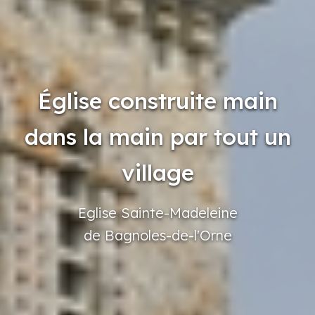
Église construite main
dans la main par tout un
village
Eglise
Sainte-Madeleine
de Bagnoles-de-l'Orne