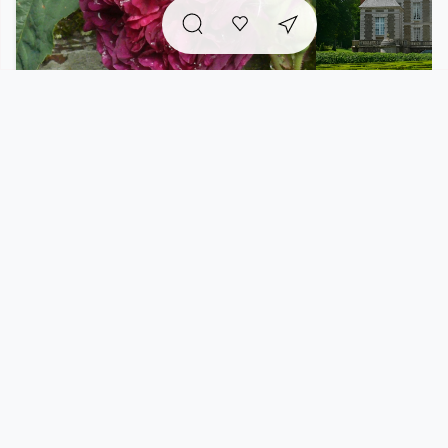
Jardin des Oubliées
Château de Ba
Comment
y aller ?