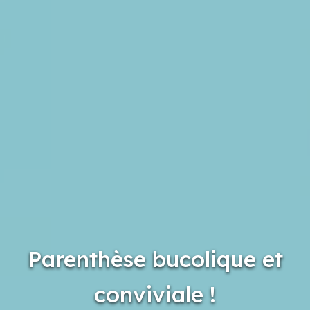
Parenthèse bucolique et
conviviale !